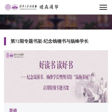
第72期专题书架-纪念钱锺书与杨绛学长
导语