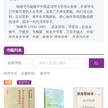
 钱锺书与杨绛学长既是清华大学杰出校友，亦是学生
们可敬可爱的人生导师，深受广大师生爱戴。他们淡泊名
利，生活简朴，将毕生辛勤耕耘、潜心创作所得悉数捐赠
给清华，惠泽一代代清华学子。  
 钱锺书（1910-1998），原名仰先，字哲良，后改名
锺书，字默存，号槐聚，笔名中书君，江苏无锡人，中国
现代著名学者、作家，被誉为“博学鸿儒”，代表作品有
《管锥编》《谈艺录》《宋诗选注》《围城》等； 
 杨绛（1911-2016），原名杨季康，江苏无锡人，中
书籍列表
国当代著名作家、翻译家、学者。她在小说、散文、戏剧
创作及外国文学翻译等方面取得杰出成就，代表作品有
《干校六记》《洗澡》《我们仨》《走到人生边上》，以
及译作《堂吉诃德》等。  
 两位学长在清华求学期间相识，缔结了一段传世文坛
佳话。钱锺书学长在校时立志“横扫清华大学图书馆”，博
览群书；杨绛学长也曾说过：“我在许多学校上过学，最爱
的是清华大学；清华大学里，最爱清华图书馆。”2001年，
杨绛学长代表“我们仨”在清华大学捐赠设立“好读书”奖学
金，鼓励家庭经济困难的优秀大学生努力学习，成才报
国。  
 今年适逢杨绛学长逝世十周年，为缅怀钱锺书与杨绛